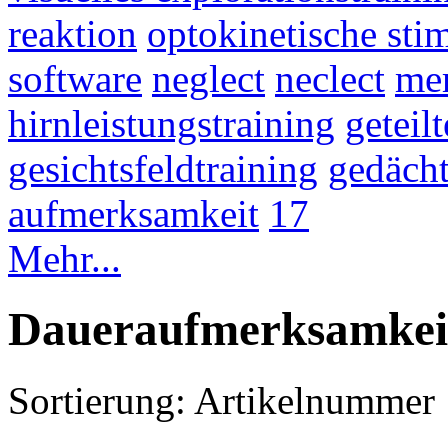
reaktion
optokinetische sti
software
neglect
neclect
mer
hirnleistungstraining
geteil
gesichtsfeldtraining
gedächt
aufmerksamkeit
17
Mehr...
Daueraufmerksamkei
Sortierung:
Artikelnummer