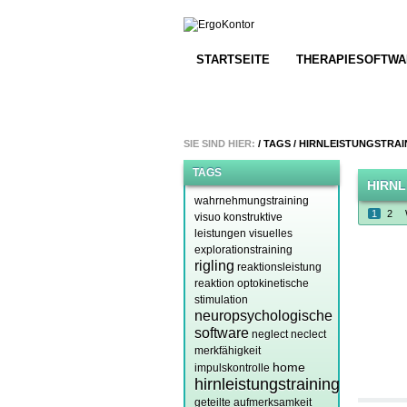
STARTSEITE
THERAPIESOFTWA
SIE SIND HIER:
/
TAGS
/
HIRNLEISTUNGSTRAI
TAGS
HIRNL
wahrnehmungstraining
1
2
visuo konstruktive
leistungen
visuelles
explorationstraining
rigling
reaktionsleistung
reaktion
optokinetische
stimulation
neuropsychologische
software
neglect
neclect
merkfähigkeit
home
impulskontrolle
hirnleistungstraining
geteilte aufmerksamkeit