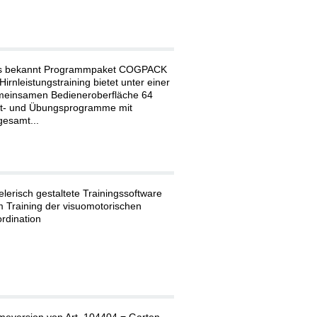
s bekannt Programmpaket COGPACK
 Hirnleistungstraining bietet unter einer
einsamen Bedieneroberfläche 64
t- und Übungsprogramme mit
gesamt...
elerisch gestaltete Trainingssoftware
 Training der visuomotorischen
rdination