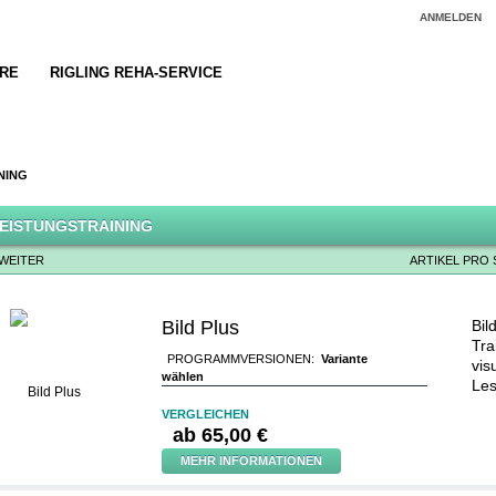
ANMELDEN
RE
RIGLING REHA-SERVICE
NING
EISTUNGSTRAINING
WEITER
ARTIKEL PRO 
Bild Plus
Bil
Tra
PROGRAMMVERSIONEN:
Variante
vis
wählen
Les
VERGLEICHEN
ab
65,00 €
MEHR INFORMATIONEN