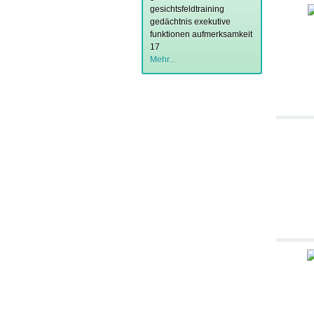
gesichtsfeldtraining
gedächtnis
exekutive
funktionen
aufmerksamkeit
17
Mehr...