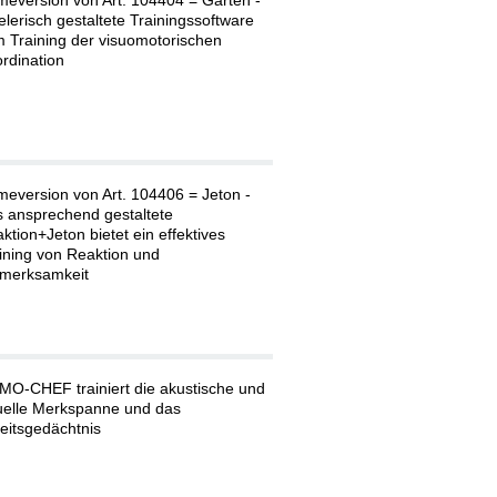
eversion von Art. 104404 = Garten -
elerisch gestaltete Trainingssoftware
 Training der visuomotorischen
rdination
eversion von Art. 104406 = Jeton -
 ansprechend gestaltete
ktion+Jeton bietet ein effektives
ining von Reaktion und
merksamkeit
O-CHEF trainiert die akustische und
uelle Merkspanne und das
eitsgedächtnis