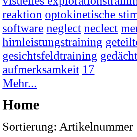
visuelles explorationstraini
reaktion
optokinetische sti
software
neglect
neclect
mer
hirnleistungstraining
geteil
gesichtsfeldtraining
gedächt
aufmerksamkeit
17
Mehr...
Home
Sortierung:
Artikelnummer