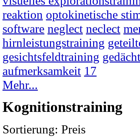
visuelles explorationstraini
reaktion
optokinetische sti
software
neglect
neclect
mer
hirnleistungstraining
geteil
gesichtsfeldtraining
gedächt
aufmerksamkeit
17
Mehr...
Kognitionstraining
Sortierung:
Preis