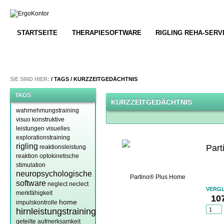
STARTSEITE
THERAPIESOFTWARE
RIGLING REHA-SERV
SIE SIND HIER:
/
TAGS
/
KURZZEITGEDÄCHTNIS
TAGS
KURZZEITGEDÄCHTNIS
wahrnehmungstraining
visuo konstruktive
leistungen
visuelles
explorationstraining
rigling
Par
reaktionsleistung
reaktion
optokinetische
stimulation
neuropsychologische
software
neglect
neclect
VERGL
merkfähigkeit
107
home
impulskontrolle
hirnleistungstraining
geteilte aufmerksamkeit