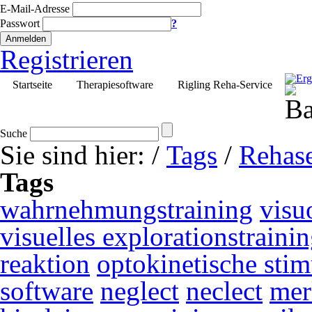
E-Mail-Adresse
Passwort
?
Anmelden
Registrieren
Startseite
Therapiesoftware
Rigling Reha-Service
Suche
Sie sind hier:
/
Tags
/
Rehase
Tags
wahrnehmungstraining
visu
visuelles explorationstraini
reaktion
optokinetische stim
software
neglect
neclect
mer