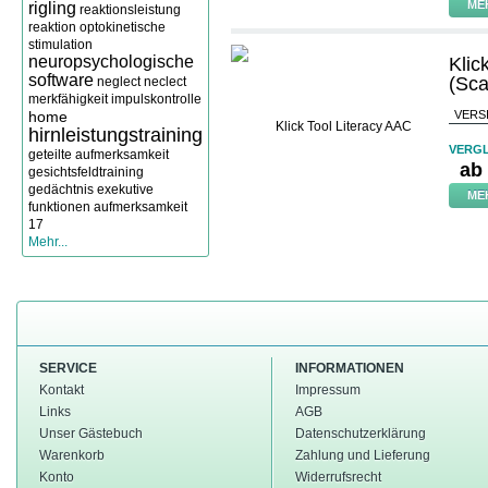
ME
rigling
reaktionsleistung
reaktion
optokinetische
stimulation
neuropsychologische
Klic
software
(Sc
neglect
neclect
merkfähigkeit
impulskontrolle
home
VERS
hirnleistungstraining
VERGL
geteilte aufmerksamkeit
ab
gesichtsfeldtraining
gedächtnis
exekutive
ME
funktionen
aufmerksamkeit
17
Mehr...
SERVICE
INFORMATIONEN
Kontakt
Impressum
Links
AGB
Unser Gästebuch
Datenschutzerklärung
Warenkorb
Zahlung und Lieferung
Konto
Widerrufsrecht