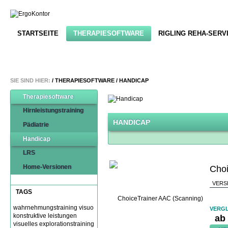
STARTSEITE
THERAPIESOFTWARE
RIGLING REHA-SERV
SIE SIND HIER:
/
THERAPIESOFTWARE
/
HANDICAP
Therapiesoftware
Hirnleistungstraining
HANDICAP
Pädiatrie
Handicap
LRS
Home-Versionen
Choi
VERS
TAGS
wahrnehmungstraining
visuo
VERGL
konstruktive leistungen
ab
visuelles explorationstraining