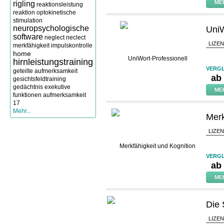
ME
rigling
reaktionsleistung
reaktion
optokinetische
stimulation
neuropsychologische
UniW
software
neglect
neclect
LIZE
merkfähigkeit
impulskontrolle
home
hirnleistungstraining
VERGL
geteilte aufmerksamkeit
ab
gesichtsfeldtraining
gedächtnis
exekutive
ME
funktionen
aufmerksamkeit
17
Mehr...
Merk
LIZE
VERGL
ab
ME
Die 
LIZE