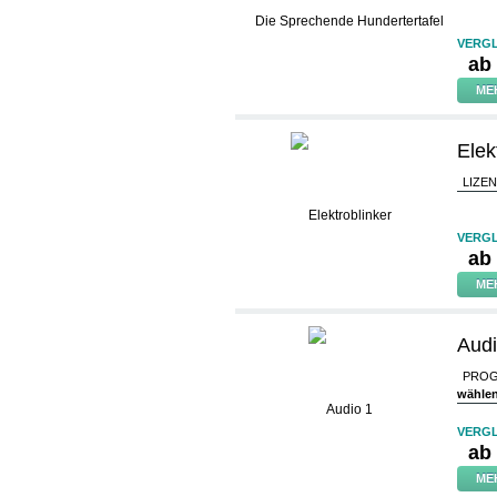
VERGL
ab
ME
Elek
LIZE
VERGL
ab
ME
Audi
PROG
wähle
VERGL
ab
ME