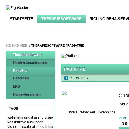
STARTSEITE
THERAPIESOFTWARE
RIGLING REHA-SERV
SIE SIND HIER:
/
THERAPIESOFTWARE
/
PÄDIATRIE
Therapiesoftware
Hirnleistungstraining
PÄDIATRIE
Pädiatrie
Handicap
1
2
WEITER
LRS
Home-Versionen
Choi
VERS
TAGS
wahrnehmungstraining
visuo
VERGL
konstruktive leistungen
ab
visuelles explorationstraining