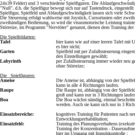
24x39 Felder) und 3 verschiedene Spielfiguren. Die Ablaufgeschwindi
"Null", d.h. die Spielfigur bewegt sich nur auf Tastendruck, eingestel
Spielfigur, Spielfeld und Ablaufgeschwindigkeit lassen sich viele Schwi
Die Steuerung erfolgt wahlweise mit Joystick, Cursortasten oder zweihä
zweihändigen Bedienung, so wird die visuomotorische Leistung trainiert
Störreize, im Programm "Nervtöter" genannt, dienen dem Training der
Die Spielfeldarten:
Tafel
hier kann wie auf einer leeren Tafel mit 
es hier nicht;
Garten
Spielfeld mit per Zufallssteuerung einges
den Einstellungen gewählt;
Labyrinth
per Zufallssteuerung immer wieder neu g
ohne Störreize;
Die Spielfiguren:
Ameise
Die Ameise ist, abhängig von der Spielfe
kann in alle 4 Richtungen laufen.
Raupe
Die Raupe ist, abhängig von der Spielfe
groß und kann nur in 3 Richtungen laufen 
Boa
Die Boa wächst ständig, einmal beschri
werden. Auch sie kann sich nur in 3 Richt
Einsatzbereiche:
kognitives Training für Patienten nach n
Entwicklungsrehabilitation;
Einsatzfeld:
Training des Planungsverhaltens (exekuti
Training der Konzentration - Daueraufme
hier im Umgang mit Impulskontrolle ;