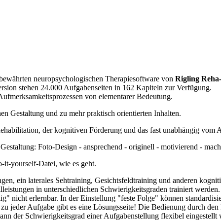
 bewährten neuropsychologischen Therapiesoftware von
Rigling Reha-
version stehen 24.000 Aufgabenseiten in 162 Kapiteln zur Verfügung.
on Aufmerksamkeitsprozessen von elementarer Bedeutung.
hen Gestaltung und zu mehr praktisch orientierten Inhalten.
ehabilitation, der kognitiven Förderung und das fast unabhängig vom A
Gestaltung: Foto-Design - ansprechend - originell - motivierend - mach
t-yourself-Datei, wie es geht.
, ein laterales Sehtraining, Gesichtsfeldtraining und anderen kognitiv
eistungen in unterschiedlichen Schwierigkeitsgraden trainiert werden.
g" nicht erlernbar. In der Einstellung "feste Folge" können standardis
u jeder Aufgabe gibt es eine Lösungsseite! Die Bedienung durch den
nn der Schwierigkeitsgrad einer Aufgabenstellung flexibel eingestellt