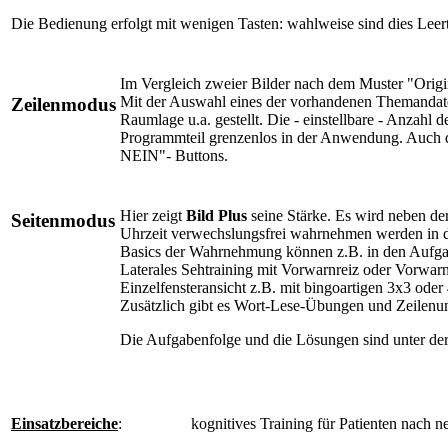
Die Bedienung erfolgt mit wenigen Tasten: wahlweise sind dies Leerta
Im Vergleich zweier Bilder nach dem Muster "Origin
Mit der Auswahl eines der vorhandenen Themandaten
Zeilenmodus
Raumlage u.a. gestellt. Die - einstellbare - Anzahl 
Programmteil grenzenlos in der Anwendung. Auch die
NEIN"- Buttons.
Hier zeigt
Bild Plus
seine Stärke. Es wird neben d
Seitenmodus
Uhrzeit verwechslungsfrei wahrnehmen werden in de
Basics der Wahrnehmung können z.B. in den Aufga
Laterales Sehtraining mit Vorwarnreiz oder Vorwa
Einzelfensteransicht z.B. mit bingoartigen 3x3 ode
Zusätzlich gibt es Wort-Lese-Übungen und Zeilenum
Die Aufgabenfolge und die Lösungen sind unter der E
Einsatzbereiche
:
kognitives Training für Patienten nach 