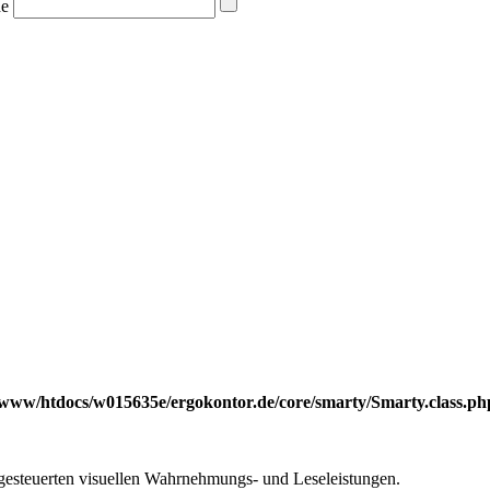
e
/www/htdocs/w015635e/ergokontor.de/core/smarty/Smarty.class.ph
gesteuerten visuellen Wahrnehmungs- und Leseleistungen.