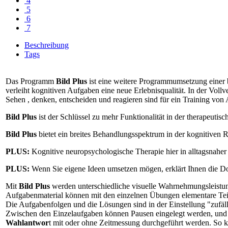
4
5
6
7
Beschreibung
Tags
Das Programm
Bild Plus
ist eine weitere Programmumsetzung einer
verleiht kognitiven Aufgaben eine neue Erlebnisqualität. In der Voll
Sehen , denken, entscheiden und reagieren sind für ein Training v
Bild Plus
ist der Schlüssel zu mehr Funktionalität in der therapeutisc
Bild Plus
bietet ein breites Behandlungsspektrum in der kognitiven R
PLUS:
Kognitive neuropsychologische Therapie hier in alltagsnaher 
PLUS:
Wenn Sie eigene Ideen umsetzen mögen, erklärt Ihnen die Do-i
Mit
Bild Plus
werden unterschiedliche visuelle Wahrnehmungsleistungen
Aufgabenmaterial können mit den einzelnen Übungen elementare Teill
Die Aufgabenfolgen und die Lösungen sind in der Einstellung "zufälli
Zwischen den Einzelaufgaben können Pausen eingelegt werden, und z
Wahlantwor
t mit oder ohne Zeitmessung durchgeführt werden. So ka