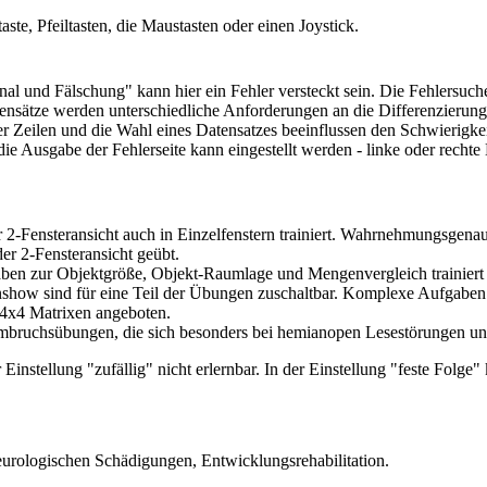
ste, Pfeiltasten, die Maustasten oder einen Joystick.
al und Fälschung" kann hier ein Fehler versteckt sein. Die Fehlersuche
sätze werden unterschiedliche Anforderungen an die Differenzierung 
der Zeilen und die Wahl eines Datensatzes beeinflussen den Schwierigkei
 Ausgabe der Fehlerseite kann eingestellt werden - linke oder rechte 
er 2-Fensteransicht auch in Einzelfenstern trainiert. Wahrnehmungsg
r 2-Fensteransicht geübt.
ben zur Objektgröße, Objekt-Raumlage und Mengenvergleich trainiert
rnshow sind für eine Teil der Übungen zuschaltbar. Komplexe Aufgabe
r 4x4 Matrixen angeboten.
bruchsübungen, die sich besonders bei hemianopen Lesestörungen und b
instellung "zufällig" nicht erlernbar. In der Einstellung "feste Folge
neurologischen Schädigungen, Entwicklungsrehabilitation.