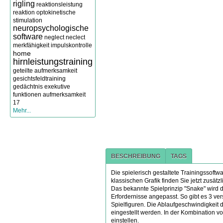
rigling
reaktionsleistung
reaktion
optokinetische
stimulation
neuropsychologische
software
neglect
neclect
merkfähigkeit
impulskontrolle
home
hirnleistungstraining
geteilte aufmerksamkeit
gesichtsfeldtraining
gedächtnis
exekutive
funktionen
aufmerksamkeit
17
Mehr...
BESCHREIBUNG
TAGS
Die spielerisch gestaltete Trainingssoftw
klassischen Grafik finden Sie jetzt zusät
Das bekannte Spielprinzip "Snake" wird 
Erfordernisse angepasst. So gibt es 3 ve
Spielfiguren. Die Ablaufgeschwindigkeit d
eingestellt werden. In der Kombination vo
einstellen.