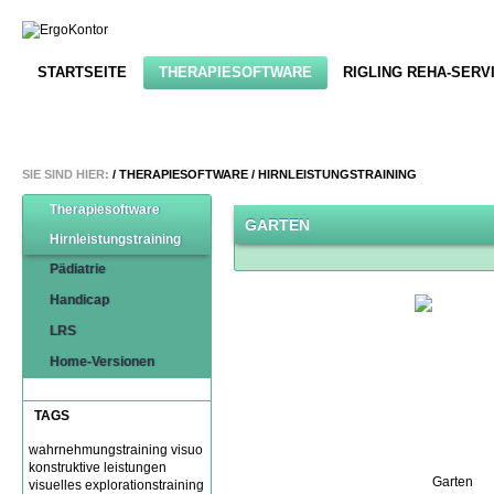
STARTSEITE
THERAPIESOFTWARE
RIGLING REHA-SERV
SIE SIND HIER:
/
THERAPIESOFTWARE
/
HIRNLEISTUNGSTRAINING
Therapiesoftware
GARTEN
Hirnleistungstraining
Pädiatrie
Handicap
LRS
Home-Versionen
TAGS
wahrnehmungstraining
visuo
konstruktive leistungen
visuelles explorationstraining