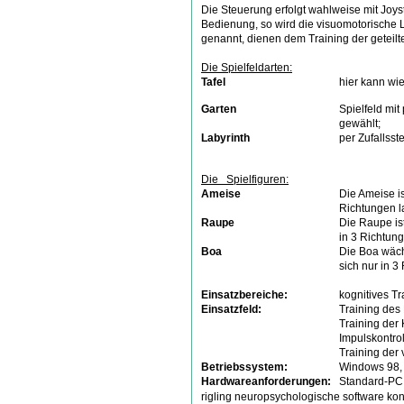
Die Steuerung erfolgt wahlweise mit Joys
Bedienung, so wird die visuomotorische Le
genannt, dienen dem Training der geteil
Die Spielfeldarten:
Tafel
hier kann wie
Garten
Spielfeld mit
gewählt;
Labyrinth
per Zufallss
Die Spielfiguren:
Ameise
Die Ameise is
Richtungen l
Raupe
Die Raupe is
in 3 Richtung
Boa
Die Boa wäch
sich nur in 3
Einsatzbereiche:
kognitives T
Einsatzfeld:
Training des
Training der
Impulskontrol
Training der
Betriebssystem:
Windows 98, 
Hardwareanforderungen:
Standard-PC,
rigling
neuropsychologische software
kon