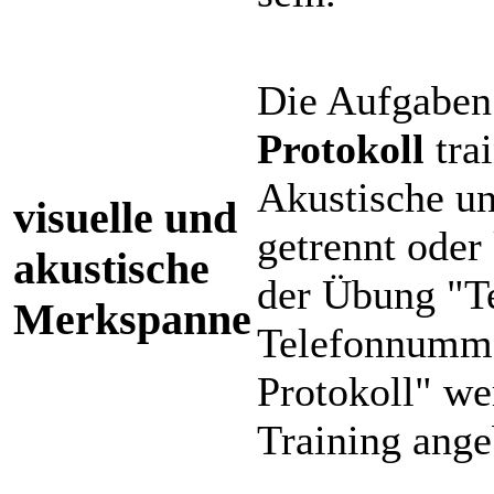
Die Aufgabe
Protokoll
tra
Akustische un
visuelle und
getrennt oder
akustische
der Übung "Te
Merkspanne
Telefonnumme
Protokoll" w
Training ang