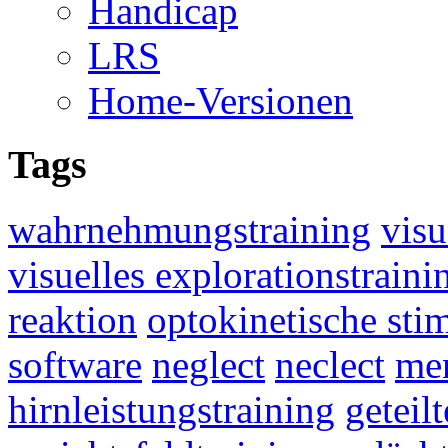
Handicap
LRS
Home-Versionen
Tags
wahrnehmungstraining
visu
visuelles explorationstraini
reaktion
optokinetische sti
software
neglect
neclect
mer
hirnleistungstraining
geteil